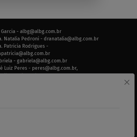
 Garcia -
albg@albg.com.br
a. Natalia Pedroni -
dranatalia@albg.com.br
. Patricia Rodrigues -
apatricia@albg.com.br
briela -
gabriela@albg.com.br
sé Luiz Peres -
peres@albg.com.br
,
calbg@uol.com.br