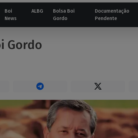
Boi
ALBG
Bolsa Boi
Documentação
News
Gordo
Pendente
i Gordo