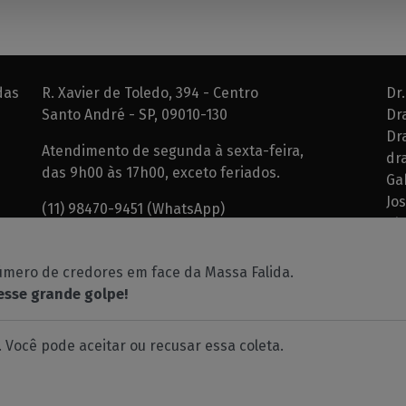
das
R. Xavier de Toledo, 394 - Centro
Dr.
Santo André - SP, 09010-130
Dr
Dra
Atendimento de segunda à sexta-feira,
dr
das 9h00 às 17h00, exceto feriados.
Ga
Jo
(11) 98470-9451 (WhatsApp)
ab
(11) 4438-1143
(11) 4438-3939
mero de credores em face da Massa Falida.
(11) 4438-7819
esse grande golpe!
(11) 99749-1000 - Peres
. Você pode aceitar ou recusar essa coleta.