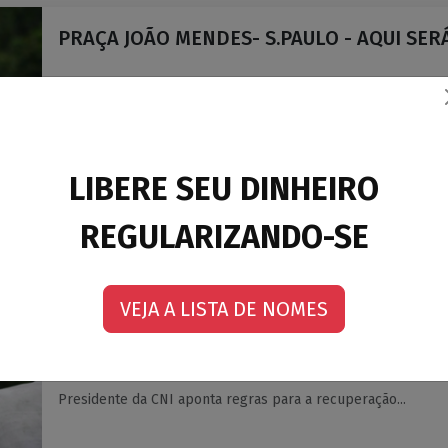
PRAÇA JOÃO MENDES- S.PAULO - AQUI SERÁ
Para aqueles que tinham dúvida sobre em que parte...
LIBERE SEU DINHEIRO
03/06/2003
REGULARIZANDO-SE
VEJA A LISTA DE NOMES
NOVA LEI DE FALENCIAS NO SENADO
Presidente da CNI aponta regras para a recuperação...