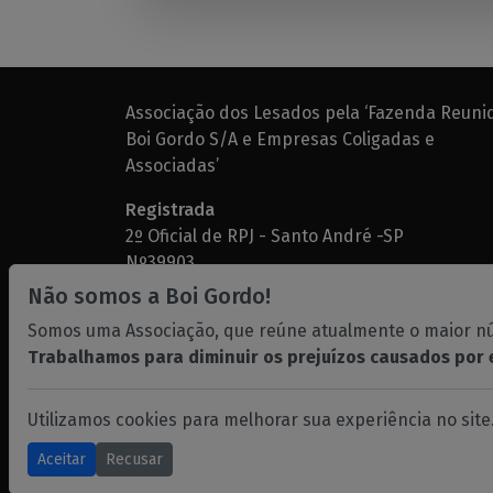
Associação dos Lesados pela ‘Fazenda Reuni
Boi Gordo S/A e Empresas Coligadas e
Associadas’
Registrada
2º Oficial de RPJ - Santo André -SP
Nº39903
CNPJ: 05.426.482/0001-60
Não somos a Boi Gordo!
Somos uma Associação, que reúne atualmente o maior nú
Trabalhamos para diminuir os prejuízos causados por 
Utilizamos cookies para melhorar sua experiência no site
© 2026
Aceitar
Recusar