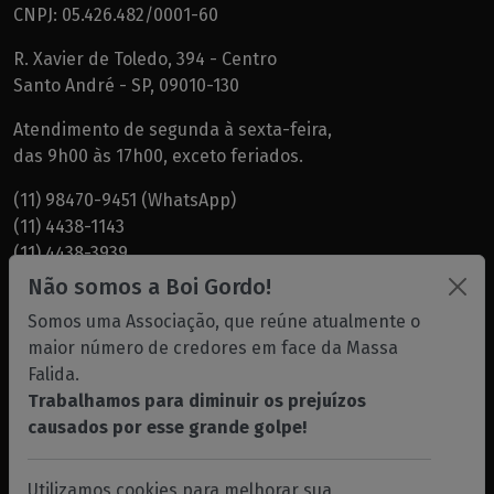
CNPJ: 05.426.482/0001-60
R. Xavier de Toledo, 394 - Centro
Santo André - SP, 09010-130
Atendimento de segunda à sexta-feira,
das 9h00 às 17h00, exceto feriados.
(11) 98470-9451 (WhatsApp)
(11) 4438-1143
(11) 4438-3939
(11) 4438-7819
Não somos a Boi Gordo!
(11) 99749-1000 - Peres
Somos uma Associação, que reúne atualmente o
maior número de credores em face da Massa
Dr. Garcia -
albg@albg.com.br
Falida.
Dra. Natalia Pedroni -
dranatalia@albg.com.br
Trabalhamos para diminuir os prejuízos
Dra. Patricia Rodrigues -
drapatricia@albg.com.br
causados por esse grande golpe!
Gabriela -
gabriela@albg.com.br
José Luiz Peres -
peres@albg.com.br
,
abcalbg@uol.com.br
Utilizamos cookies para melhorar sua