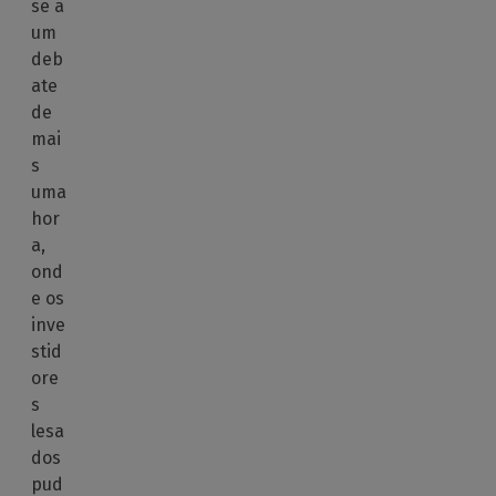
se a
um
deb
ate
de
mai
s
uma
hor
a,
ond
e os
inve
stid
ore
s
lesa
dos
pud