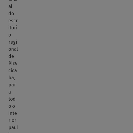
al
do
escr
itóri
o
regi
onal
de
Pira
cica
ba,
par
a
tod
o o
inte
rior
paul