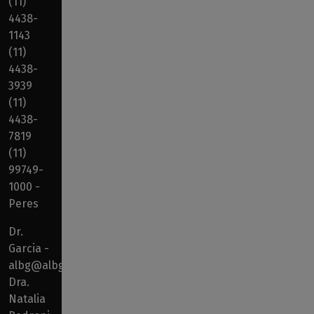
(11)
4438-
1143
(11)
4438-
3939
(11)
4438-
7819
(11)
99749-
1000 -
Peres
Dr.
Garcia -
albg@albg.com.br
Dra.
Natalia