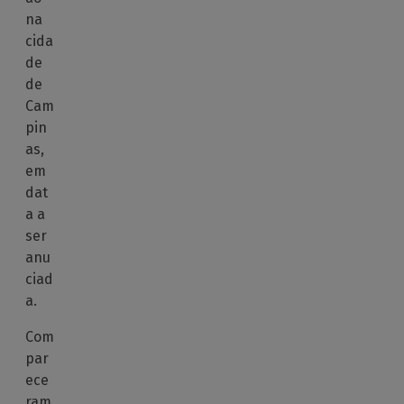
na
cida
de
de
Cam
pin
as,
em
dat
a a
ser
anu
ciad
a.
Com
par
ece
ram