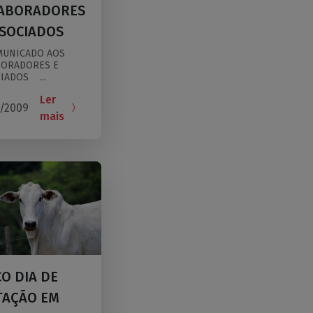
ABORADORES
SSOCIADOS
NICADO AOS
BORADORES E
IADOS ...
Ler
/2009
mais
CO DIA DE
ITAÇÃO EM