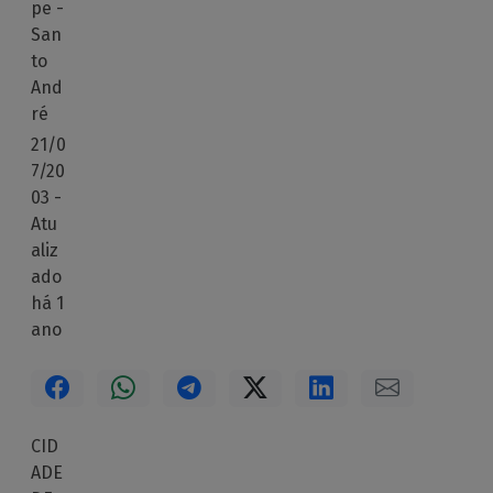
pe -
San
to
And
ré
21/0
7/20
03 -
Atu
aliz
ado
há 1
ano
CID
ADE