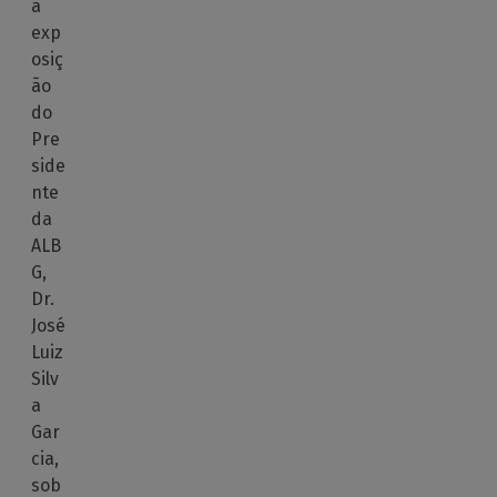
a
exp
osiç
ão
do
Pre
side
nte
da
ALB
G,
Dr.
José
Luiz
Silv
a
Gar
cia,
sob