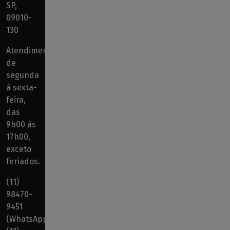
SP,
09010-
130
Atendimento
de
segunda
à sexta-
feira,
das
9h00 às
17h00,
exceto
feriados.
(11)
98470-
9451
(WhatsApp)