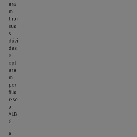
era
m
tirar
sua
s
dúvi
das
e
opt
are
m
por
filia
r-se
a
ALB
G.
A