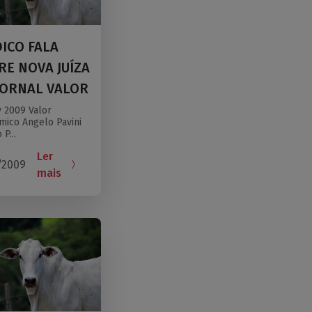
DICO FALA
RE NOVA JUÍZA
JORNAL VALOR
 2009 Valor
mico Angelo Pavini
P...
Ler
/2009
mais