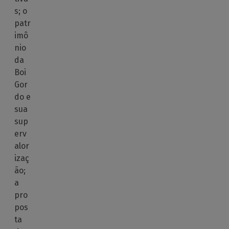
s; o
patr
imô
nio
da
Boi
Gor
do e
sua
sup
erv
alor
izaç
ão;
a
pro
pos
ta