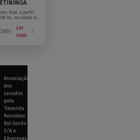
PETININGA
mos hoje, a partir
:00 hs, na cidade d...
Ler
/2007
mais
Associação
dos
Lesados
pela
‘Fazenda
Reunidas
Boi Gordo
S/A e
Empresas