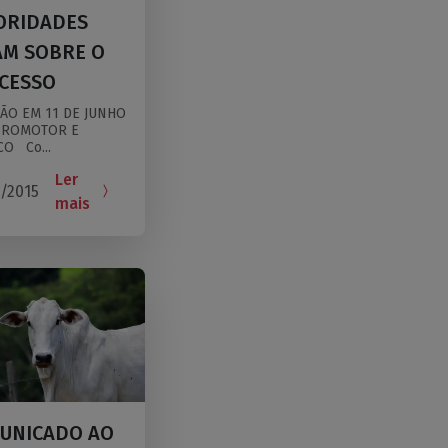
ORIDADES
AM SOBRE O
CESSO
ÃO EM 11 DE JUNHO
PROMOTOR E
CO Co...
Ler
/2015
mais
UNICADO AO