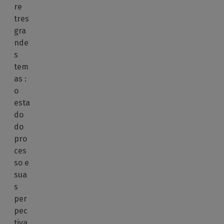
re
tres
gra
nde
s
tem
as :
o
esta
do
do
pro
ces
so e
sua
s
per
pec
tiva