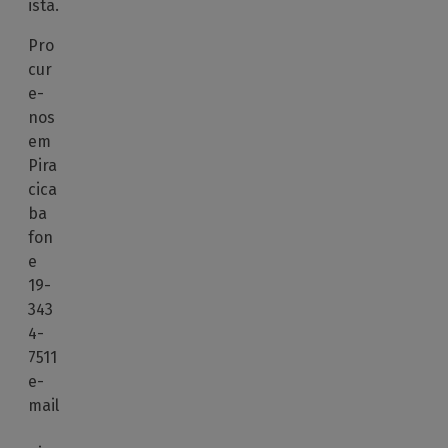
ista.
Pro
cur
e-
nos
em
Pira
cica
ba
fon
e
19-
343
4-
7511
e-
mail