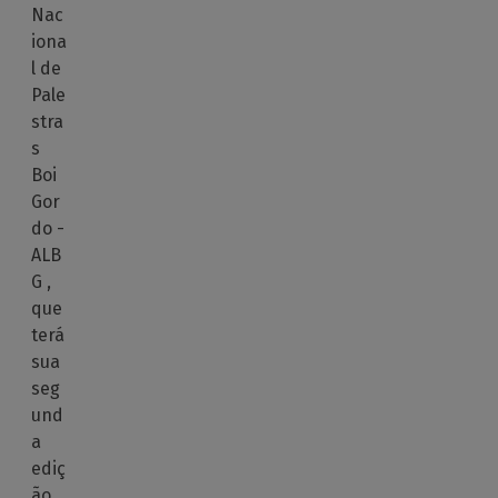
Nac
iona
l de
Pale
stra
s
Boi
Gor
do -
ALB
G ,
que
terá
sua
seg
und
a
ediç
ão