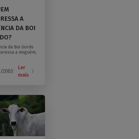
UEM
ERESSA A
ÊNCIA DA BOI
DO?
ncia da Boi Gordo
teressa a ninguém,
Ler
6/2003
mais