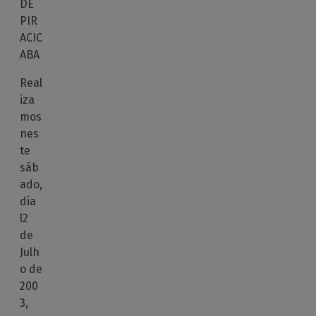
DE
PIR
ACIC
ABA
Real
iza
mos
nes
te
sáb
ado,
dia
l2
de
Julh
o de
200
3,