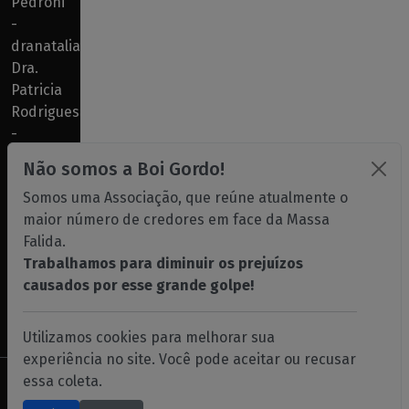
Pedroni
-
dranatalia@albg.com.br
Dra.
Patricia
Rodrigues
-
drapatricia@albg.com.br
Não somos a Boi Gordo!
Gabriela
Somos uma Associação, que reúne atualmente o
-
maior número de credores em face da Massa
gabriela@albg.com.br
Falida.
José Luiz
Trabalhamos para diminuir os prejuízos
Peres -
causados por esse grande golpe!
peres@albg.com.br
,
abcalbg@uol.com.br
Utilizamos cookies para melhorar sua
experiência no site. Você pode aceitar ou recusar
essa coleta.
©