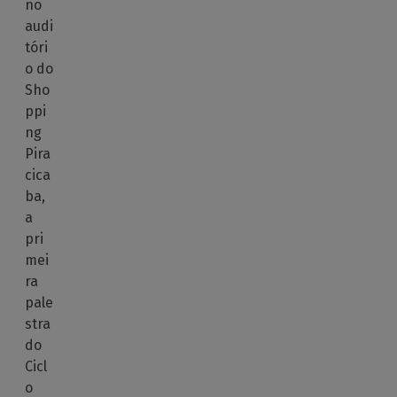
no
audi
tóri
o do
Sho
ppi
ng
Pira
cica
ba,
a
pri
mei
ra
pale
stra
do
Cicl
o