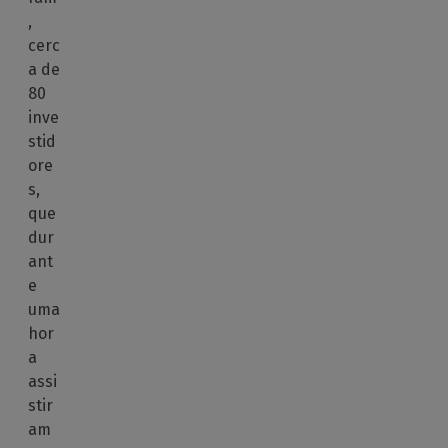
,
cerc
a de
80
inve
stid
ore
s,
que
dur
ant
e
uma
hor
a
assi
stir
am