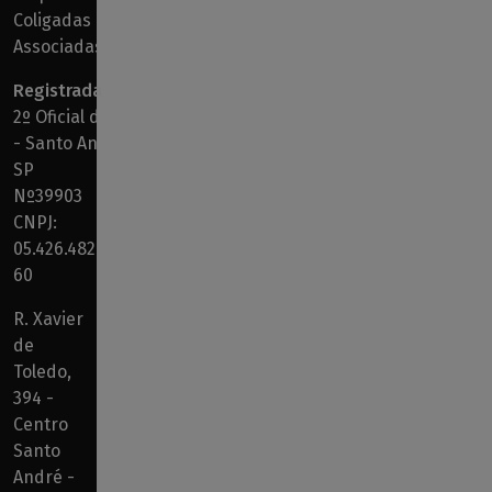
Coligadas e
Associadas’
Registrada
2º Oficial de RPJ
- Santo André -
SP
Nº39903
CNPJ:
05.426.482/0001-
60
R. Xavier
de
Toledo,
394 -
Centro
Santo
André -