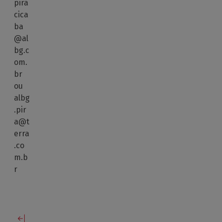
pira
cica
ba
@al
bg.c
om.
br
ou
albg
.pir
a@t
erra
.co
m.b
r